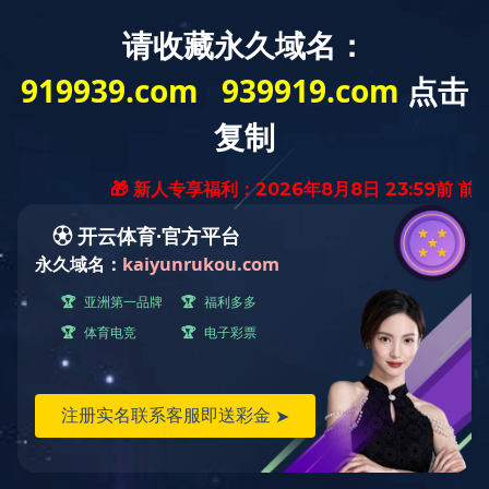
2026年8月8日 星期六 早上好
人才招聘
工投招采
纪检监察举报
安博（中国）官方网站群
您当前的位置：
首页
党群纵横
团青工作
安博（中国）官方团委组队参加市青年人才趣味
迷你马拉松活动
发布时间：
2024-04-22
阅读量：