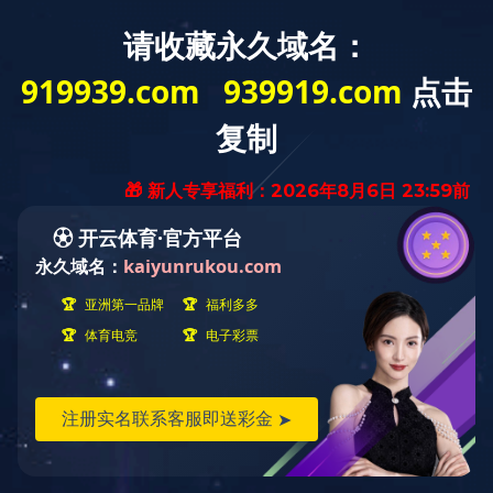
2026年8月6日 星期四 下午好
人才招聘
工投招采
纪检监察举报
安博（中国）官方网站群
党群纵横
党群纵横
纪检园地
职工之家
团青工作
职工之家
您当前的位置：
首页
党群纵横
职工之家