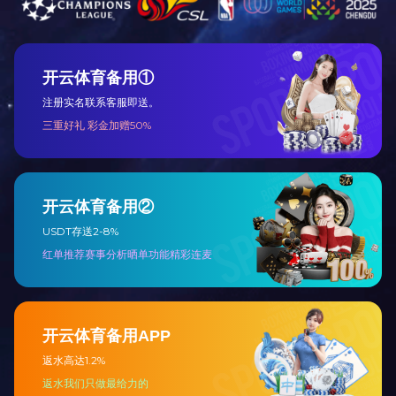
应当在公示期间向招标人提出。公示期满对评标结果没有异议
的，招标人将发布中标公告并签发中标通知书。
安博（中国）官方监督电话：
0518-85509651
江苏金桥制盐有限公司
202
5
年
12
月
19
日
返回列表