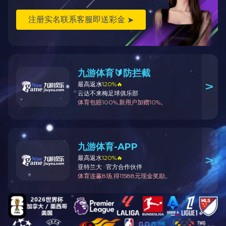
淮安亿荣纸业有限公司：
投标人提供的业绩证明材料不符
合招标文件要求
3
、废标及原因：
/
4
、
备注：
本项目采用综合评分法，确定前
4
名作为入围单
位后，对项目清单各分项进行价格谈判，以前
4
名报价的各分项
报价的最低价作为最终执行价格，若入围单位无法执行最终执
行价格，则后位补位进行谈判，直至最终确定
4
家入围单位。
评
标基准价的相关值
K
值抽取值为
9
8
%
。
5
、本评标结果公示期自
202
5
年
12
月
19
日起至
202
5
年
12
月
24
日止。投标人或者其他利害关系人对上述评标结果有异议的，