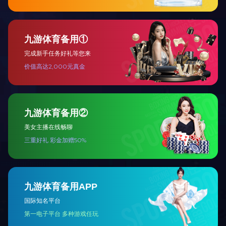
上一篇：
已经是第一条
下一篇：
江苏金桥制盐有限公司编织袋采购合格供应商项目 评标结果公示
安博（中
国）官方订
阅号
公司地址：
江苏省连云港市花果山大道109号
热线电话：
0518-85411116